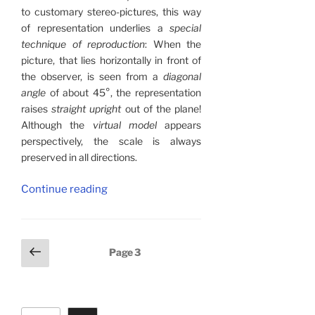
to customary stereo-pictures, this way
of representation underlies a
special
technique of reproduction
: When the
picture, that lies horizontally in front of
the observer, is seen from a
diagonal
angle
of about 45°, the representation
raises
straight upright
out of the plane!
Although the
virtual model
appears
perspectively, the scale is always
preserved in all directions.
“Stereoscopic
Continue reading
Anamorphosises”
Posts
Previous
Page
3
pagination
page
Search