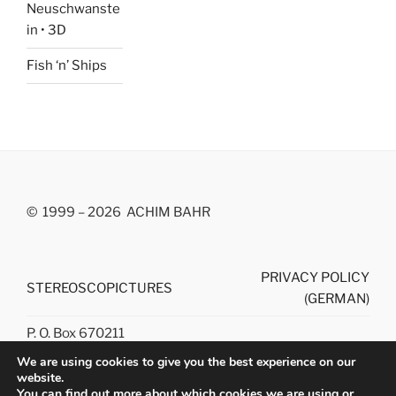
Neuschwanste
in • 3D
Fish ‘n’ Ships
© 1999 – 2026 ACHIM BAHR
PRIVACY
POLICY
STEREOSCOPICTURES
(GERMAN)
P. O. Box 670211
D 10207 Berlin
We are using cookies to give you the best experience on our
website.
mail@stereoscopictures.com
You can find out more about which cookies we are using or