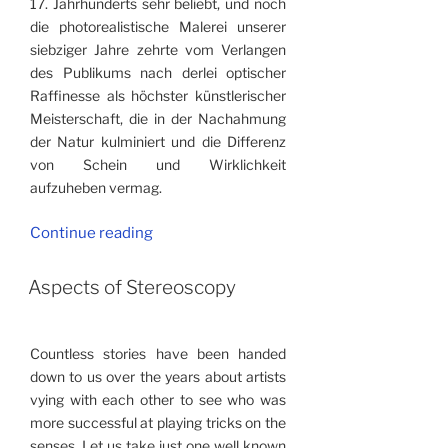
17. Jahr­hunderts sehr beliebt, und noch
die photorealistische Malerei unserer
siebziger Jahre zehrte vom Verlangen
des Publikums nach derlei optischer
Raffinesse als höchster künstlerischer
Meisterschaft, die in der Nach­ahmung
der Natur kulminiert und die Differenz
von Schein und Wirklichkeit
aufzuheben vermag.
“Aspekte
Continue reading
der
Stereoskopie”
Aspects of Stereoscopy
Countless stories have been handed
down to us over the years about artists
vying with each other to see who was
more successful at playing tricks on the
senses. Let us take just one well known