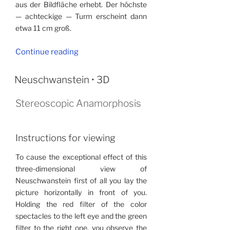
aus der Bildfläche erhebt. Der höchste
— achteckige — Turm erscheint dann
etwa 11 cm groß.
“Neuschwanstein
Continue reading
•
3D”
Neuschwanstein • 3D
Stereoscopic Anamorphosis
Instructions for viewing
To cause the exceptional effect of this
three-dimensional view of
Neuschwanstein first of all you lay the
picture horizontally in front of you.
Holding the red filter of the color
spectacles to the left eye and the green
filter to the right one, you observe the