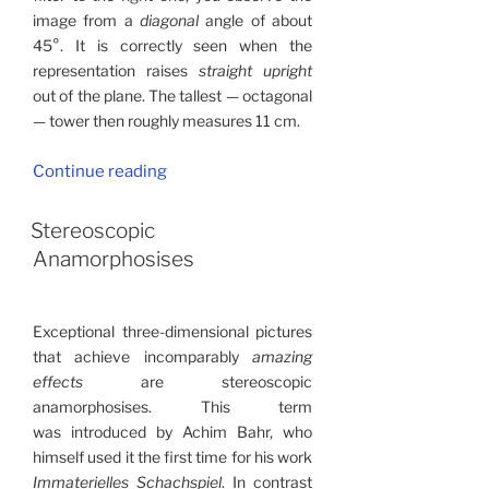
image from a
diagonal
angle of about
45°. It is correctly seen when the
representation raises
straight upright
out of the plane. The tallest — octagonal
— tower then roughly measures 11 cm.
“Neuschwanstein
Continue reading
•
3D”
Stereoscopic
Anamorphosises
Exceptional three-dimensional pictures
that achieve incomparably
amazing
effects
are stereoscopic
anamorphosises. This term
was introduced by Achim Bahr, who
himself used it the first time for his work
Immaterielles Schachspiel
. In contrast