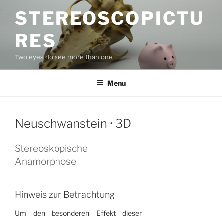
Skip
STEREOSCOPICTU
to
content
RES
Two eyes do see more than one.
Menu
Neuschwanstein • 3D
Stereoskopische
Anamorphose
Hinweis zur Betrachtung
Um den besonderen Effekt dieser